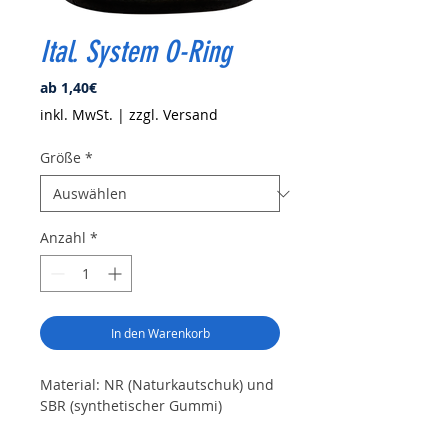
Ital. System O-Ring
Sale-
ab
1,40€
Preis
inkl. MwSt.
|
zzgl. Versand
Größe
*
Anzahl
*
In den Warenkorb
Material: NR (Naturkautschuk) und
SBR (synthetischer Gummi)
Variante 4 Zoll: ø100x12