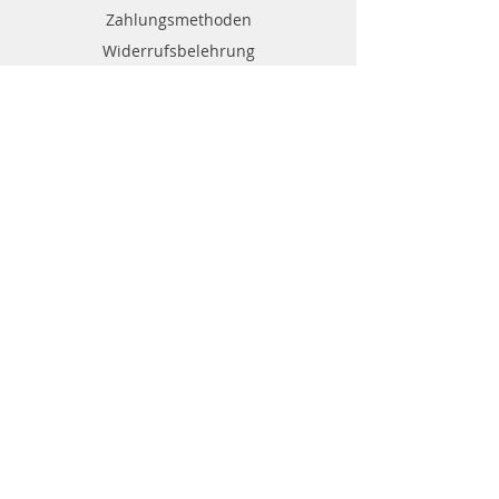
Zahlungsmethoden
Widerrufsbelehrung
Wiederrufsformular
Kontakt
Kundenservice Gülleprofi24:
0049 (0)8683
/382
office@georg-huber.de
84529 Tittmoning
Nonnbergstr.1
Guelleprofi 24
powerd by Georg Huber GmbH & Co.KG