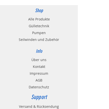
Shop
Variante 5 Zoll: ø120x15
Alle Produkte
Variante 6 Zoll: ø150x15
Gülletechnik
Variante 8 Zoll: ø200x18
Pumpen
Seilwinden und Zubehör
Variante 10 Zoll: ø250
Info
Variante 12 Zoll: ø300
Über uns
Kontakt
Impressum
AGB
Datenschutz
Support
Versand & Rücksendung