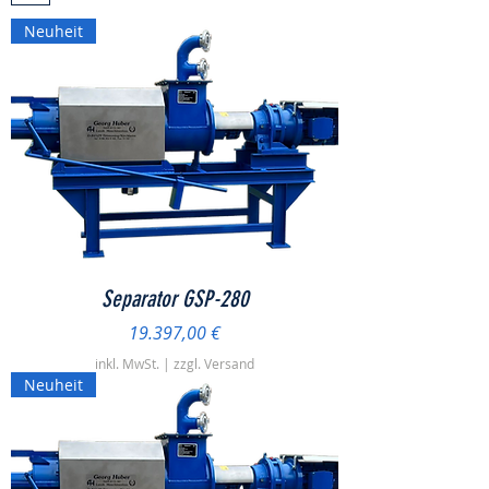
Neuheit
Separator GSP-280
Preis
19.397,00 €
inkl. MwSt.
|
zzgl. Versand
Neuheit