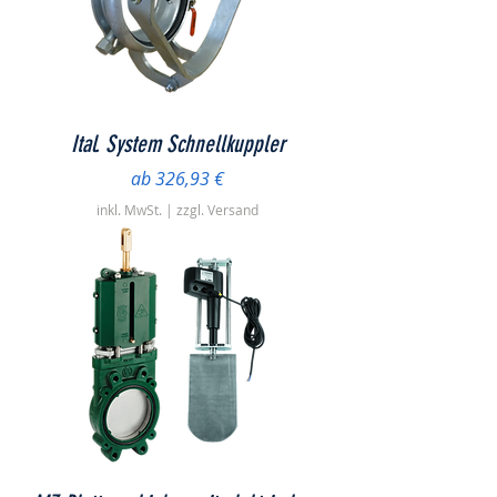
Ital. System Schnellkuppler
Sale-Preis
ab
326,93 €
inkl. MwSt.
|
zzgl. Versand