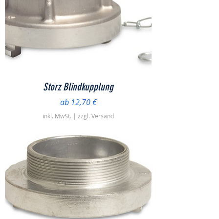
Storz Blindkupplung
Sale-Preis
ab
12,70 €
inkl. MwSt.
|
zzgl. Versand