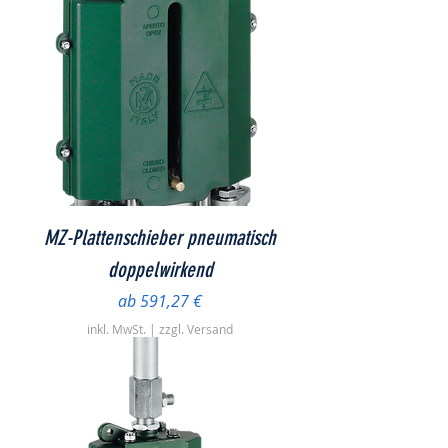
MZ-Plattenschieber pneumatisch
doppelwirkend
Sale-Preis
ab
591,27 €
inkl. MwSt.
|
zzgl. Versand