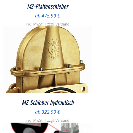
MZ-Plattenschieber
Sale-Preis
ab
475,99 €
inkl. MwSt.
|
zzgl. Versand
MZ-Schieber hydraulisch
Sale-Preis
ab
322,99 €
inkl. MwSt.
|
zzgl. Versand