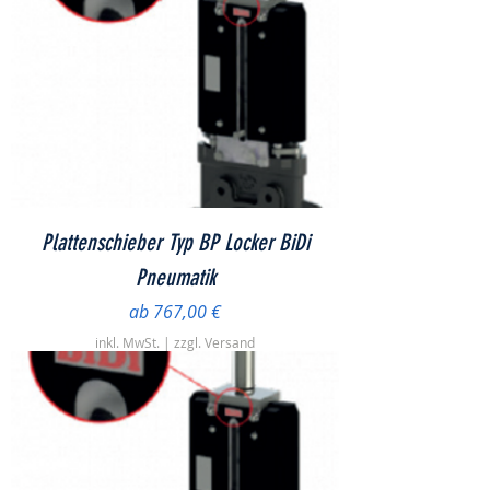
Plattenschieber Typ BP Locker BiDi
Pneumatik
Sale-Preis
ab
767,00 €
inkl. MwSt.
|
zzgl. Versand