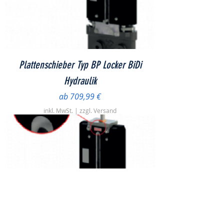
Plattenschieber Typ BP Locker BiDi
Hydraulik
Sale-Preis
ab
709,99 €
inkl. MwSt.
|
zzgl. Versand