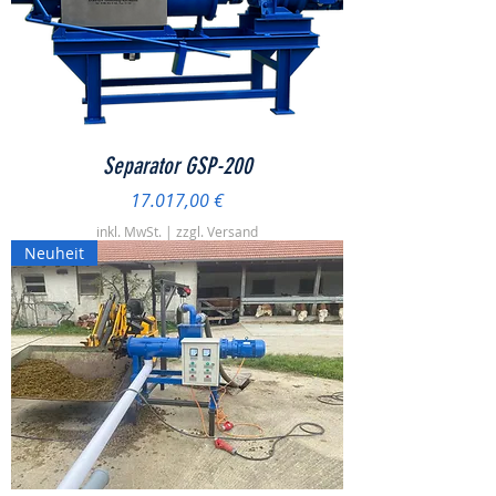
Separator GSP-200
Preis
17.017,00 €
inkl. MwSt.
|
zzgl. Versand
Neuheit