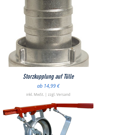
Storzkupplung auf Tülle
Sale-Preis
ab
14,99 €
inkl. MwSt.
|
zzgl. Versand