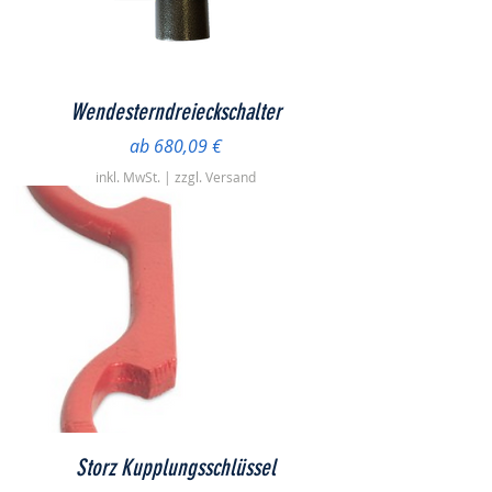
Wendesterndreieckschalter
Sale-Preis
ab
680,09 €
inkl. MwSt.
|
zzgl. Versand
Storz Kupplungsschlüssel