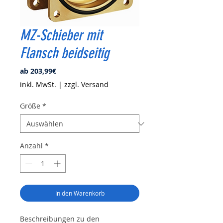
MZ-Schieber mit
Flansch beidseitig
Sale-
ab
203,99€
Preis
inkl. MwSt.
|
zzgl. Versand
Größe
*
Anzahl
*
In den Warenkorb
Beschreibungen zu den