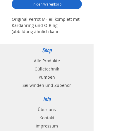
In den Warenkorb
Original Perrot M-Teil komplett mit
Kardanring und O-Ring
(abbildung ähnlich kann
unmontiert sein je nach
verfügbarkeit)
Shop
Werkstoff: Stahl
Alle Produkte
Variante 8 Zoll unmontiert und
ohne Laschen
Gülletechnik
Pumpen
Variante 3 Zoll: Nennweite 89mm
Seilwinden und Zubehör
Variante 4 Zoll: Nennweite 108mm
Info
Variante 5 Zoll: Nennweite 133mm
Über uns
Je nach Vorrat kann die Kupplung
auch unmontiert sein dafür aber
Kontakt
mit verzinkten Hebeln
Impressum