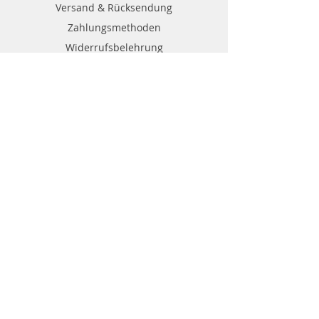
Versand & Rücksendung
Zahlungsmethoden
Widerrufsbelehrung
Wiederrufsformular
Kontakt
Kundenservice Gülleprofi24:
0049 (0)8683
/382
office@georg-huber.de
84529 Tittmoning
Nonnbergstr.1
Guelleprofi 24
powerd by Georg Huber GmbH & Co.KG