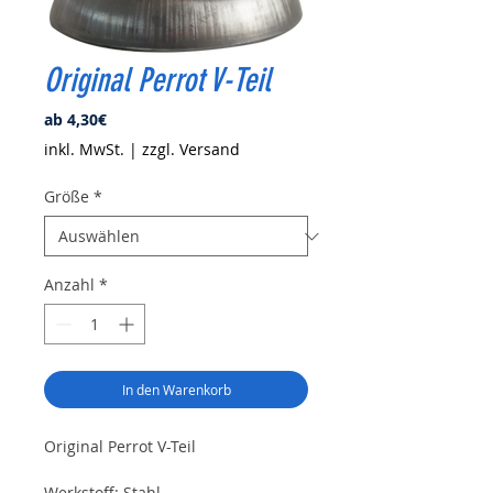
Original Perrot V-Teil
Sale-
ab
4,30€
Preis
inkl. MwSt.
|
zzgl. Versand
Größe
*
Anzahl
*
In den Warenkorb
Original Perrot V-Teil
Werkstoff: Stahl