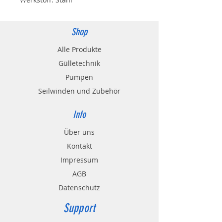
Variante 3 Zoll: Nennweite 89mm
Shop
Variante 4 Zoll: Nennweite 108mm
Alle Produkte
Variante 5 Zoll: Nennweite 133mm
Gülletechnik
Pumpen
Variante 6 Zoll: Nennweite 159mm
Seilwinden und Zubehör
Variante 8 Zoll: Nennweite 216mm
Info
Über uns
Kontakt
Impressum
AGB
Datenschutz
Support