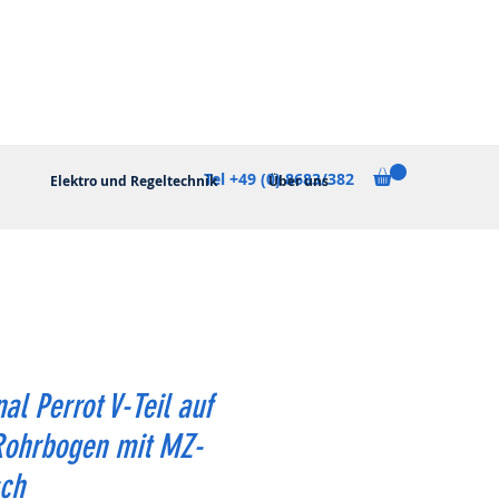
Tel +49 (0) 8683/382
Elektro und Regeltechnik
Über uns
nal Perrot V-Teil auf
Rohrbogen mit MZ-
sch