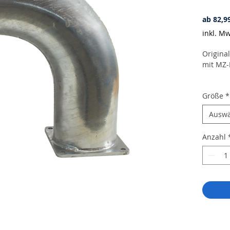
ab
82,9
inkl. Mw
Original
mit MZ-
Werkstof
Größe
*
6 Zoll 
8 Zoll 
Ausw
Variante
Anzahl
MZ-Flan
Variante
MZ-Flan