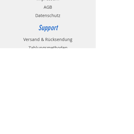
AGB
Datenschutz
Support
Versand & Rücksendung
Zahlungsmethoden
Widerrufsbelehrung
Wiederrufsformular
Kontakt
Kundenservice Gülleprofi24:
0049 (0)8683
/382
office@georg-huber.de
84529 Tittmoning
Nonnbergstr.1