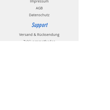
Impressum
AGB
Datenschutz
Support
Versand & Rücksendung
Zahlungsmethoden
Widerrufsbelehrung
Wiederrufsformular
Kontakt
Kundenservice Gülleprofi24:
0049 (0)8683
/382
office@georg-huber.de
84529 Tittmoning
Nonnbergstr.1