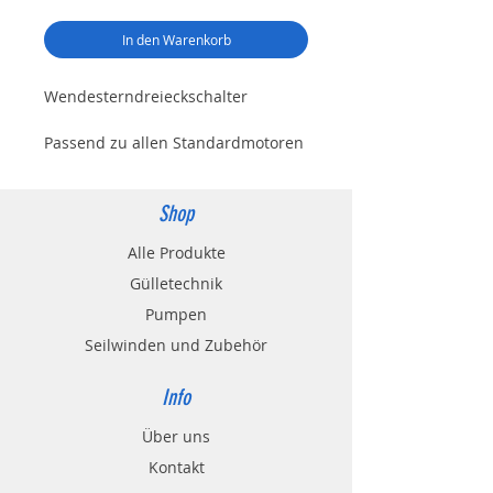
In den Warenkorb
Wendesterndreieckschalter
Passend zu allen Standardmotoren
(Asynkronmotoren)
Shop
Technische Daten:
Mit einstellbaren
Alle Produkte
Motorschutzschalter
Gülletechnik
Variante 11Kw: mit Stecker CCE 32A
Pumpen
mit Menbrane
Seilwinden und Zubehör
Variante 15Kw: mit Stecker CCE
Info
32A mit Menbrane
Über uns
Variante 18,5Kw:
ohne
Stecker
Kontakt
Variante 22Kw:
ohne
Stecker