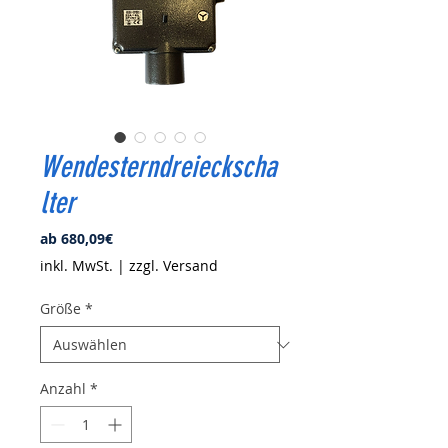
Wendesterndreieckscha
lter
Sale-
ab
680,09€
Preis
inkl. MwSt.
|
zzgl. Versand
Größe
*
Anzahl
*